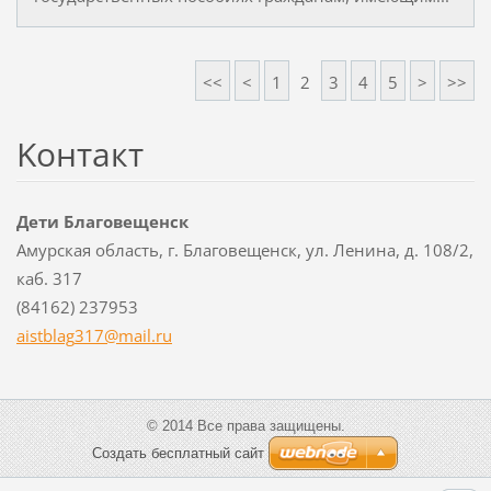
<<
<
1
2
3
4
5
>
>>
Koнтакт
Дети Благовещенск
Амурская область, г. Благовещенск, ул. Ленина, д. 108/2,
каб. 317
(84162) 237953
aistblag
317@mail
.ru
© 2014 Все права защищены.
Создать бесплатный сайт