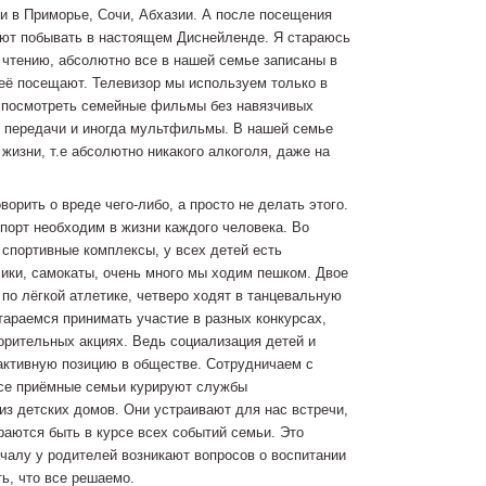
и в Приморье, Сочи, Абхазии. А после посещения
ают побывать в настоящем Диснейленде. Я стараюсь
 чтению, абсолютно все в нашей семье записаны в
 её посещают. Телевизор мы используем только в
ы посмотреть семейные фильмы без навязчивых
 передачи и иногда мультфильмы. В нашей семье
жизни, т.е абсолютно никакого алкоголя, даже на
оворить о вреде чего-либо, а просто не делать этого.
спорт необходим в жизни каждого человека. Во
 спортивные комплексы, у всех детей есть
лики, самокаты, очень много мы ходим пешком. Двое
по лёгкой атлетике, четверо ходят в танцевальную
тараемся принимать участие в разных конкурсах,
орительных акциях. Ведь социализация детей и
активную позицию в обществе. Сотрудничаем с
все приёмные семьи курируют службы
из детских домов. Они устраивают для нас встречи,
раются быть в курсе всех событий семьи. Это
чалу у родителей возникают вопросов о воспитании
ть, что все решаемо.