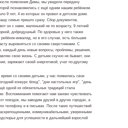
после появления Димы, мы увидели передачу
оторой познакомились с ещё одним нашим ребёнком.
ло 9 лет, 4 из которых он провел в детском доме.
нашу семью пришло сразу. Сбор документов,
вот он с нами, маленький не по возрасту, 9 летний
орной, добродушный. По здоровью у него также
 ребёнок-инвалид, но в его случае, есть большие
асту выровняться со своими сверстниками. С
о, каждый день новые вопросы, проблемы, решения,
тавляю свою жизнь. С детьми скучно не бывает, они
ия, заряжают своей энергетикой, учат по-другому
 время со своими детьми, у нас появились свои
вогодний конкурс блюд", "дни настольных игр", "день
ещё одной из обязательных традиций стала
рю. Воспоминания помогают нам заново чувствовать
от поездок, мы заводим друзей в других городах, а
по телефону и в письмах. После таких путешествий
 раскрепощенными, коммуникабельными, уверенными
подспорье для успешности в дальнейшей взрослой