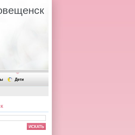
овещенск
ты
Дети
к