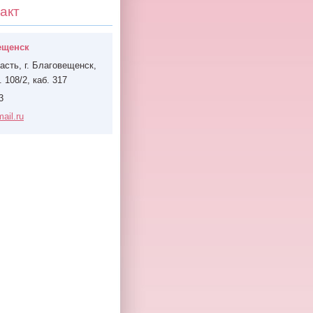
акт
ещенск
асть, г. Благовещенск,
 108/2, каб. 317
3
ail
.ru