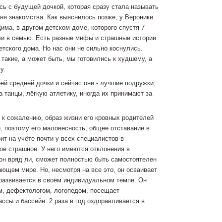
ь с будущей дочкой, которая сразу стала называть
дня знакомства. Как выяснилось позже, у Вероники
има, в другом детском доме, которого спустя 7
и в семью. Есть разные мифы и страшные истории
етского дома. Но нас они не сильно коснулись.
такие, а может быть, мы готовились к худшему, а
у.
ей средней дочки и сейчас они - лучшие подружки;
а танцы, лёгкую атлетику, иногда их принимают за
, к сожалению, образ жизни его кровных родителей
, поэтому его маловесность, общее отставание в
оит на учёте почти у всех специалистов в
ое страшное. У него имеются отклонения в
, он вряд ли, сможет полностью быть самостоятелен
ающем мире. Но, несмотря на все это, он осваивает
 развивается в своём индивидуальном темпе. Он
м, дефектологом, логопедом, посещает
ссы и бассейн. 2 раза в год оздоравливается в