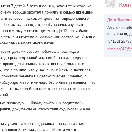
Koнт
 меня 7 детей. Часто я слышу, зачем тебе столько,
почему вообще захотела принять в семью приёмных
 эти вопросы, на самом деле, нет определённого
Дети Благов
.. Но, естественно, это не было сиюминутным
Амурская обл
 шла к этому с самого детства. До 12 лет я была
ул. Ленина, д.
в семье и мечтала о братике или сестрёнке. Именно
(84162) 23795
 моей семье будет много детей.
aistblag
317@m
тремя детьми совсем небольшая разница в
сегда росли дружной командой, а когда родился
 старшие дети начали так активно и с радостью
, что я поняла, что у нас в нашей семье появился
принятия ребёнка из детского дома. Конечно, с
 обсуждали это, мне надо было быть уверенной, что
ие. Так, на семейном совете решено о готовности
мной.
мые процедуры, «Школу приёмных родителей»,
равки, документы об отсутствии судимости и ещё
 мы увидели много видеоанкет, но одна из них
 это наша 8-летняя девочка. И вот я уже в