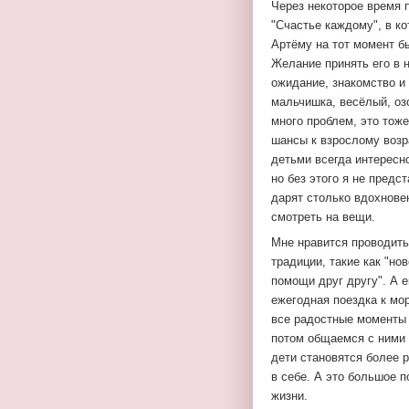
Через некоторое время 
"Счастье каждому", в к
Артёму на тот момент бы
Желание принять его в 
ожидание, знакомство и 
мальчишка, весёлый, оз
много проблем, это тоже
шансы к взрослому возр
детьми всегда интересн
но без этого я не предс
дарят столько вдохновен
смотреть на вещи.
Мне нравится проводить
традиции, такие как "но
помощи друг другу". А 
ежегодная поездка к мо
все радостные моменты 
потом общаемся с ними 
дети становятся более
в себе. А это большое 
жизни.