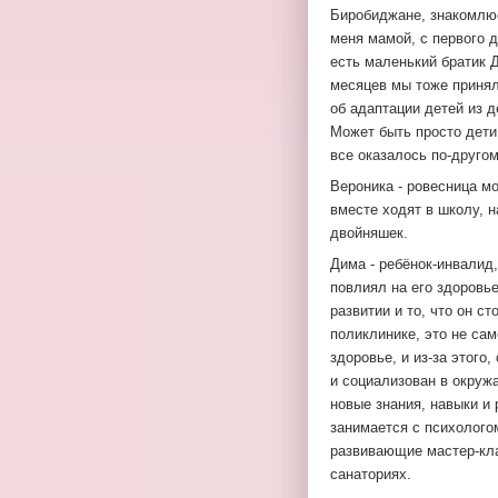
Биробиджане, знакомлюс
меня мамой, с первого 
есть маленький братик Д
месяцев мы тоже принял
об адаптации детей из д
Может быть просто дети 
все оказалось по-другом
Вероника - ровесница мо
вместе ходят в школу, н
двойняшек.
Дима - ребёнок-инвалид
повлиял на его здоровье
развитии и то, что он ст
поликлинике, это не сам
здоровье, и из-за этого
и социализован в окруж
новые знания, навыки и
занимается с психолого
развивающие мастер-кла
санаториях.